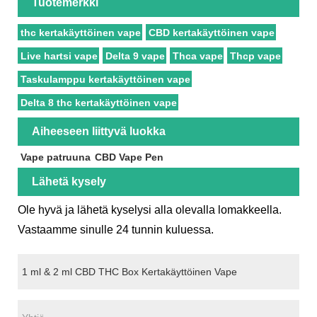
Tuotemerkki
thc kertakäyttöinen vape
CBD kertakäyttöinen vape
Live hartsi vape
Delta 9 vape
Thca vape
Thcp vape
Taskulamppu kertakäyttöinen vape
Delta 8 thc kertakäyttöinen vape
Aiheeseen liittyvä luokka
Vape patruuna
CBD Vape Pen
Lähetä kysely
Ole hyvä ja lähetä kyselysi alla olevalla lomakkeella.
Vastaamme sinulle 24 tunnin kuluessa.