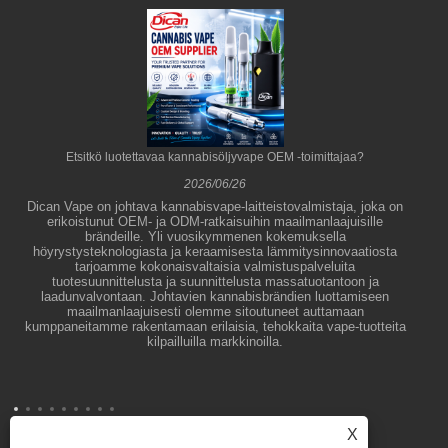
Etsitkö luotettavaa kannabisöljyvape OEM -toimittajaa?
2026/06/26
Dican Vape on johtava kannabisvape-laitteistovalmistaja, joka on
erikoistunut OEM- ja ODM-ratkaisuihin maailmanlaajuisille
brändeille. Yli vuosikymmenen kokemuksella
höyrystysteknologiasta ja keraamisesta lämmitysinnovaatiosta
tarjoamme kokonaisvaltaisia ​​valmistuspalveluita
tuotesuunnittelusta ja suunnittelusta massatuotantoon ja
laadunvalvontaan. Johtavien kannabisbrändien luottamiseen
maailmanlaajuisesti olemme sitoutuneet auttamaan
kumppaneitamme rakentamaan erilaisia, tehokkaita vape-tuotteita
kilpailluilla markkinoilla.
X