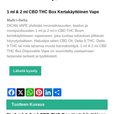
1 ml & 2 ml CBD THC Box Kertakäyttöinen Vape
Malli:i-Delta
DICAN VAPE yhdistää innovatiivisuuden, laadun ja
monipuolisuuden 1 ml ja 2 ml:n CBD THC Boxin
kertakäyttöiseen vapeeseen, joka tuottaa odotukset ylittävän
höyrytyslaitteen. Halusitpa sitten CBD Oil, Delta 8 THC, Delta
9 THC tai mitä tahansa muuta kannabisöljyä, 1 ml & 2 ml CBD
THC Box Disposable Vape on suunniteltu vastaamaan
tarpeisiisi tarkasti ja tyylikkäästi.
Lähetä kysely
Facebook
X
WhatsApp
Pinterest
LinkedIn
Share
Tuotteen Kuvaus