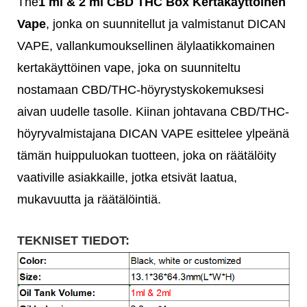
The
1 ml & 2 ml CBD THC Box Kertakäyttöinen
Vape
, jonka on suunnitellut ja valmistanut DICAN
VAPE, vallankumouksellinen älylaatikkomainen
kertakäyttöinen vape, joka on suunniteltu
nostamaan CBD/THC-höyrystyskokemuksesi
aivan uudelle tasolle. Kiinan johtavana CBD/THC-
höyryvalmistajana DICAN VAPE esittelee ylpeänä
tämän huippuluokan tuotteen, joka on räätälöity
vaativille asiakkaille, jotka etsivät laatua,
mukavuutta ja räätälöintiä.
TEKNISET TIEDOT: