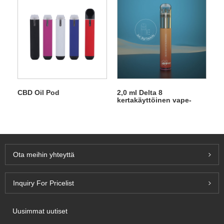
CBD Oil Pod
2,0 ml Delta 8
kertakäyttöinen vape-
kynä
Ota meihin yhteyttä
Inquiry For Pricelist
Uusimmat uutiset