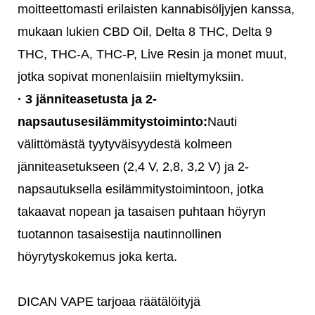
moitteettomasti erilaisten kannabisöljyjen kanssa,
mukaan lukien CBD Oil, Delta 8 THC, Delta 9
THC, THC-A, THC-P, Live Resin ja monet muut,
jotka sopivat monenlaisiin mieltymyksiin.
· 3 jänniteasetusta ja 2-
napsautusesilämmitystoiminto:
Nauti
välittömästä tyytyväisyydestä kolmeen
jänniteasetukseen (2,4 V, 2,8, 3,2 V) ja 2-
napsautuksella esilämmitystoimintoon, jotka
takaavat nopean ja tasaisen puhtaan höyryn
tuotannon tasaisesti
ja nautinnollinen
höyrytyskokemus joka kerta.
DICAN VAPE tarjoaa räätälöityjä