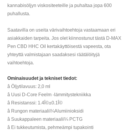
kannabisöljyn viskositeeteille ja puhaltaa jopa 600
puhallusta.
Saatavilla on useita värivaihtoehtoja vastaamaan eri
asiakkaiden tarpeita. Jos olet kiinnostunut tästä D-MAX
Pen CBD HHC Oil kertakäyttöisestä vapeesta, ota
yhteyttä valmistajaan saadaksesi räätälöityjä
vaihtoehtoja.
Ominaisuudet ja tekniset tiedot:
â Öljytilavuus: 2,0 ml
â Uusi D-Core Feelm -lämmitystekniikka
â Resistanssi: 1.4Î©±0.1Î©
â Rungon materiaaliï¼Alumiinioksidi
â Suukappaleen materiaaliï¼ PCTG
â Ei tukkeutumista, pehmeämpi tupakointi