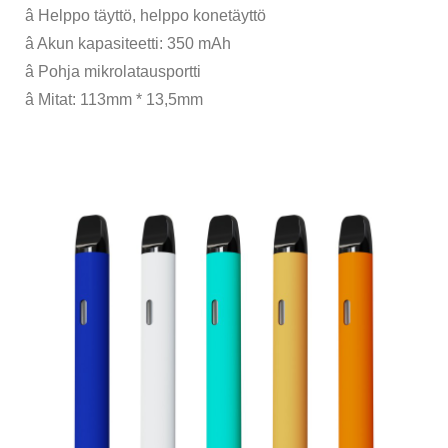
â Helppo täyttö, helppo konetäyttö
â Akun kapasiteetti: 350 mAh
â Pohja mikrolatausportti
â Mitat: 113mm * 13,5mm