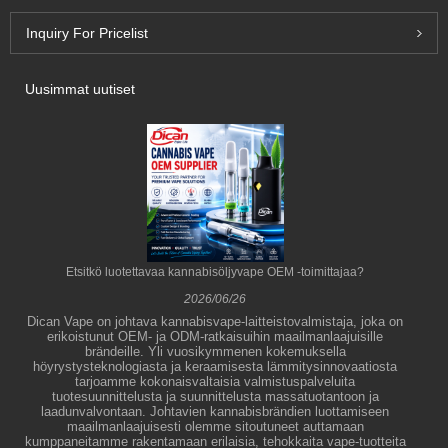
Inquiry For Pricelist
Uusimmat uutiset
Etsitkö luotettavaa kannabisöljyvape OEM -toimittajaa?
2026/06/26
Dican Vape on johtava kannabisvape-laitteistovalmistaja, joka on
erikoistunut OEM- ja ODM-ratkaisuihin maailmanlaajuisille
brändeille. Yli vuosikymmenen kokemuksella
höyrystysteknologiasta ja keraamisesta lämmitysinnovaatiosta
tarjoamme kokonaisvaltaisia ​​valmistuspalveluita
tuotesuunnittelusta ja suunnittelusta massatuotantoon ja
laadunvalvontaan. Johtavien kannabisbrändien luottamiseen
maailmanlaajuisesti olemme sitoutuneet auttamaan
kumppaneitamme rakentamaan erilaisia, tehokkaita vape-tuotteita