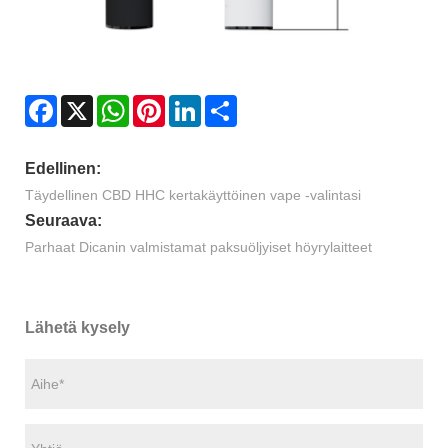
Facebook
X
WhatsApp
Pinterest
LinkedIn
Share
Edellinen:
Täydellinen CBD HHC kertakäyttöinen vape -valintasi
Seuraava:
Parhaat Dicanin valmistamat paksuöljyiset höyrylaitteet
Lähetä kysely