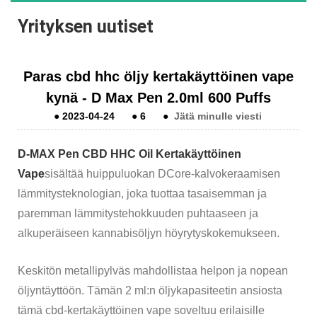
Yrityksen uutiset
Paras cbd hhc öljy kertakäyttöinen vape
kynä - D Max Pen 2.0ml 600 Puffs
●
2023-04-24
●
6
●
Jätä minulle viesti
D-MAX Pen CBD HHC Oil Kertakäyttöinen
Vape
sisältää huippuluokan DCore-kalvokeraamisen
lämmitysteknologian, joka tuottaa tasaisemman ja
paremman lämmitystehokkuuden puhtaaseen ja
alkuperäiseen kannabisöljyn höyrytyskokemukseen.
Keskitön metallipylväs mahdollistaa helpon ja nopean
öljyntäyttöön. Tämän 2 ml:n öljykapasiteetin ansiosta
tämä cbd-kertakäyttöinen vape soveltuu erilaisille