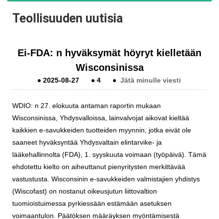
Teollisuuden uutisia
Ei-FDA: n hyväksymät höyryt kielletään
Wisconsinissa
●
2025-08-27
●
4
●
Jätä minulle viesti
WDIO: n 27. elokuuta antaman raportin mukaan
Wisconsinissa, Yhdysvalloissa, lainvalvojat aikovat kieltää
kaikkien e-savukkeiden tuotteiden myynnin, jotka eivät ole
saaneet hyväksyntää Yhdysvaltain elintarvike- ja
lääkehallinnolta (FDA), 1. syyskuuta voimaan (työpäivä). Tämä
ehdotettu kielto on aiheuttanut pienyritysten merkittävää
vastustusta. Wisconsinin e-savukkeiden valmistajien yhdistys
(Wiscofast) on nostanut oikeusjutun liittovaltion
tuomioistuimessa pyrkiessään estämään asetuksen
voimaantulon. Päätöksen määräyksen myöntämisestä