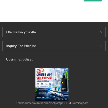
Ota meihin yhteyttä
Inquiry For Pricelist
Uusimmat uutiset
Etsitkö luotettavaa kannabisöljyvape OEM -toimittajaa?