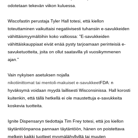
odotetaan tekevän viikon kuluessa.
Wiscofastin perustaja Tyler Hall totesi, että kiellon
toteuttaminen vaikuttaisi negatiivisesti tuhansiin e-savukkeiden
vähittäismyymälöihin koko valtiossa: "E-savukkeiden
vähittäiskauppiaat eivät enää pysty tarjoamaan perinteisiä e-
savuketuotteita, joita on ollut saatavilla yli vuosikymmenen
ajan."
Vain nykyisen asetuksen nojalla
nikotiinittomat tai mentoli-makuiset e-savukkeet
FDA: n
hyväksymä voidaan myydä laillisesti Wisconsinissa. Hall korosti
kuitenkin, että tällä hetkellä ei ole maustettuja e-savukkeita
koskevia tuotteita.
Ignite Dispensaryn tiedottaja Tim Frey totesi, että jos kiellon
täytäntöönpanoa pannaan täytäntöön, hänen on poistettava
melkein kaikki tuotteet myymälähyllyiltä tai muuten