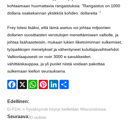
kohtaamaan huomattavia rangaistuksia: "Rangaistus on 1000
dollaria osakekannan yksikköä kohden. dollareita. "
Frey totesi lisäksi, että tämä asetus voi johtaa miljoonien
dollarien vuosittaisten verotulojen menettämiseen valtiolle, ja
johtaa lisähaasteisiin, mukaan lukien liiketoiminnan sulkemiset,
työpaikkojen menetykset ja vähentyneet kuluttajavaihtoehdot.
Valtionlaajuisesti on noin 3000 e-savukkeiden
vähittäiskauppaa, ja yli puolet niistä voidaan pakottaa
sulkemaan kiellon seurauksena.
Facebook
X
WhatsApp
Pinterest
LinkedIn
Share
Edellinen:
Ei-FDA: n hyväksymät höyryt kielletään Wisconsinissa
Seuraava:
Ei uutisia