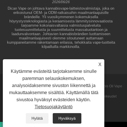
2026/06/26
Dican Vape on johtava kannabisvape-laitteistovalmistaja, joka on
erikoistunut OEM- ja ODM-ratkaisuihin maailmanlaajuisille
brändeille. Yli vuosikymmenen kokemuksella
höyrystysteknologiasta ja keraamisesta lämmitysinnovaatiosta
tarjoamme kokonaisvaltaisia ​​valmistuspalveluita
tuotesuunnittelusta ja suunnittelusta massatuotantoon ja
laadunvalvontaan. Johtavien kannabisbrändien luottamiseen
maailmanlaajuisesti olemme sitoutuneet auttamaan
kumppaneitamme rakentamaan erilaisia, tehokkaita vape-tuotteita
kilpailluilla markkinoilla.
X
Käytämme evästeitä tarjotaksemme sinulle
paremman selauskokemuksen,
analysoidaksemme sivuston liikennettä ja
Copyright © 2026 Shenzhen Dican Technology Co.,Ltd. - Cannabis Oil Vape
mukauttaaksemme sisältöä. Käyttämällä tätä
kynät, tiivistehöyrystimet, kertakäyttöiset höyrystimet - Kaikki oikeudet
sivustoa hyväksyt evästeiden käytön.
Tietosuojakäytäntö
pidätetään.
Sitemap
RSS
XML
Privacy Policy
Hylätä
Hyväksyä