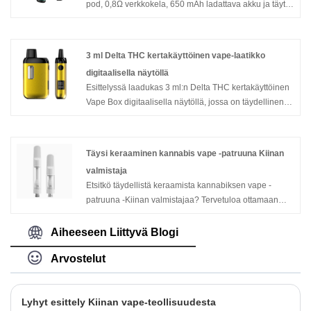
pod, 0,8Ω verkkokela, 650 mAh ladattava akku ja täytä
joustavuus omilla e-nesteillä.
3 ml Delta THC kertakäyttöinen vape-laatikko
digitaalisella näytöllä
Esittelyssä laadukas 3 ml:n Delta THC kertakäyttöinen
Vape Box digitaalisella näytöllä, jossa on täydellinen
tyylin ja toiminnallisuuden yhdistelmä yhdistettynä
tilavaan 3,5 ml:n tilavuuteen ja muokattaviin
tuotemerkkivaihtoehtoihin, mikä takaa ainutlaatuisen
Täysi keraaminen kannabis vape -patruuna Kiinan
höyrytyskokemuksen.
valmistaja
Etsitkö täydellistä keraamista kannabiksen vape -
patruuna -Kiinan valmistajaa? Tervetuloa ottamaan
yhteyttä. Dican Vape - Kannabisöljy -vape -valmistaja
Kiinassa yli kymmenen vuoden ajan. Olemme
Aiheeseen Liittyvä Blogi
omistettu huippuluokan keraamiseen
Arvostelut
lämmitystekniikkaan ja tuodaan kannabisöljyn vaping-
kokemus seuraavalle tasolle.
Lyhyt esittely Kiinan vape-teollisuudesta