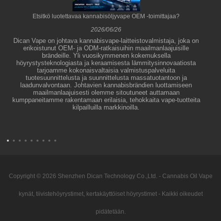
Etsitkö luotettavaa kannabisöljyvape OEM -toimittajaa?
2026/06/26
Dican Vape on johtava kannabisvape-laitteistovalmistaja, joka on
erikoistunut OEM- ja ODM-ratkaisuihin maailmanlaajuisille
brändeille. Yli vuosikymmenen kokemuksella
höyrystysteknologiasta ja keraamisesta lämmitysinnovaatiosta
tarjoamme kokonaisvaltaisia ​​valmistuspalveluita
tuotesuunnittelusta ja suunnittelusta massatuotantoon ja
laadunvalvontaan. Johtavien kannabisbrändien luottamiseen
maailmanlaajuisesti olemme sitoutuneet auttamaan
kumppaneitamme rakentamaan erilaisia, tehokkaita vape-tuotteita
kilpailluilla markkinoilla.
Copyright © 2026 Shenzhen Dican Technology Co.,Ltd. - Cannabis Oil Vape
kynät, tiivistehöyrystimet, kertakäyttöiset höyrystimet - Kaikki oikeudet
pidätetään.