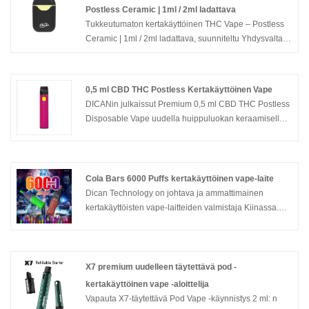
Postless Ceramic | 1ml / 2ml ladattava
Tukkeutumaton kertakäyttöinen THC Vape – Postless
Ceramic | 1ml / 2ml ladattava, suunniteltu Yhdysvaltain
kannabismarkkinoille. Edistyksellisen keraamisen
lämmitystekniikan ansiosta tämä laite tarjoaa tasaisen
ilmavirran, voimakkaan höyryn ja puhtaan
0,5 ml CBD THC Postless Kertakäyttöinen Vape
terpeenimaun ilman tukkeutumista tai vuotamista.
DICANin julkaissut Premium 0,5 ml CBD THC Postless
Yhteensopiva korkeaviskositeettisten öljyjen kanssa,
Disposable Vape uudella huippuluokan keraamisella
mukaan lukien THCA, Live Resin, Live Rosin ja Delta-
lämmitystekniikalla ja No Central Metal Post -
9 tisle. Saatavana 1 ml ja 2 ml sisäänrakennetulla 350
suunnittelulla tuo sinulle täydellisen kannabisöljyn
mAh ladattavalla akulla – täydellinen ensiluokkaisiin
höyrytyskokemuksen, jota et ole koskaan ennen
kannabisbrändeihin ja OEM/valkoisten tarrojen
kokenut.
Cola Bars 6000 Puffs kertakäyttöinen vape-laite
projekteihin.
Dican Technology on johtava ja ammattimainen
kertakäyttöisten vape-laitteiden valmistaja Kiinassa.
Tämä uusi Cola Bars 6000 Puffs kertakäyttöinen Vape
Device on loistava kilpailukykyinen tuote, jolla on
hämmästyttävä makumaku ja kilpailukykyinen hinta.
Tervetuloa ottamaan yhteyttä näytteitä ja lisätietoja
X7 premium uudelleen täytettävä pod -
varten.
kertakäyttöinen vape -aloittelija
Vapauta X7-täytettävä Pod Vape -käynnistys 2 ml: n