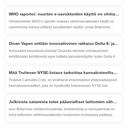
WHO raportoi: nuorten e-savukkeiden käyttö on ohittanut perinteiset savukkeet
Viimeisimmän WHO:n raportin mukaan sähkösavukkeiden käyttö on
useimmissa maissa ylittänyt savukkeiden käytön, joista Britannian
alaikäisten sähkösavukkeet ovat lisäksi vakavin ongelma.
Skotlantilaiset 15-vuotiaat pojat käyttävät eniten kannabista
Dican Vapen erittäin innovatiivinen ratkaisu Delta 8- ja Delta 9 THC -öljyyn
maailmassa.
Innovaatiot parantavat elämää! Dicanilla olemme omistautuneet
kehittämään kehittyneitä vape-laitteita kannabisöljyille, kuten Delta 8
THC Oil, Delta 9 THC Oil, CBD Oil, Mixed Oils, vastataksemme ja jopa
ylittääksemme asiakkaiden odotukset. Nyt julkaisemme seuraavan
Mitä Trulieven NYSE-listaus tarkoittaa kannabisteollisuuden ja Vape-teknologian tulevaisuudelle
tason Postless kertakäyttöiset höyryt - Ultra, tervetuloa ottamaan
yhteyttä saadaksesi tuotetietoja ja näytteitä kokeilua varten.
Trulieve Cannabis Corp. on virallisesti ensimmäinen yhdysvaltalainen
kannabisoperaattori, joka on hyväksytty listautumaan NYSE:ssä
tunnuksella $TRLV. Kannabiksen toimitusketjussa toimiville yrityksille –
mukaan lukien vape-laitteistojen valmistajat, kuten DICAN VAPE –
Julkisista satamista tulee pääasialliset laittomien sähkösavukkeiden leviämispaikat Isossa-Britanniassa
tämä virstanpylväs osoittaa, että laillisen kannabiksen teollisuuden
hyväksynnät kasvavat institutionaalisesti, ja se voi nopeuttaa
Ison-Britannian rahtiterminaaleista, lentokentistä ja merisatamista on
investointeja, konsolidointia ja innovaatioita koko sektorilla.
tullut laittomien sähkösavukkeiden leviämisen ensisijaisia ​​paikkoja.