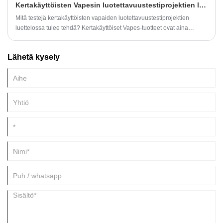
Kertakäyttöisten Vapesin luotettavuustestiprojektien luettelo
Mitä testejä kertakäyttöisten vapaiden luotettavuustestiprojektien
luettelossa tulee tehdä? Kertakäyttöiset Vapes-tuotteet ovat aina
saaneet paljon huomiota tekstuurikokemukseen ja
turvallisuuskysymyksiin. Kertakäyttöisiä Vapes-tuotteita ei tarvitse vain
Lähetä kysely
testata yksitellen kaikissa raaka-aineiden valinnassa, lisäaineiden
käytössä ja prosessisuunnittelussa. Useita testikokeita ihanteellisen
makukokemuksen korjaamiseksi.